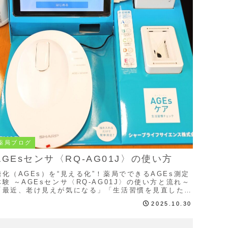
薬局ブログ
AGEsセンサ〈RQ-AG01J〉の使い方
糖化（AGEs）を“見える化”！薬局でできるAGEs測定
体験 ～AGEsセンサ〈RQ-AG01J〉の使い方と流れ～
「最近、老け見えが気になる」「生活習慣を見直した
い」――そんな方に。当薬局では、採血不...
2025.10.30