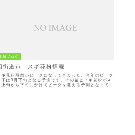
薬局ブログ
四街道市 スギ花粉情報
スギ花粉飛散がピークになってきました。今年のピーク
終了は3月下旬となる予測です。その後ヒノキ花粉が４
月上旬から下旬にかけてピークを迎える予測となってい
ます。対策としては薬剤（経口、点鼻、点眼）と花粉
...