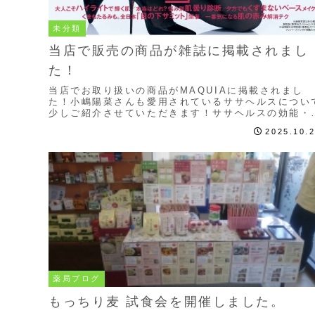
未分類
当店で販売の商品が雑誌に掲載されまし
た！
当店でお取り扱いの商品がMAQUIAに掲載されまし
た！小嶋陽菜さんも愛用されているササヘルスについ
少しご紹介させていただきます！ササヘルスの効能・
果を解説｜和草の力で“内側から整える”第3類医薬品..
2025.10.
薬局ブログ
もっちり麦 試食会を開催しました。