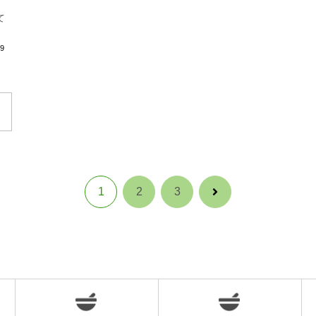
て
29
1
2
3
次
へ