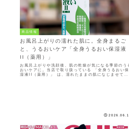
商品情報
お風呂上がりの濡れた肌に。全身まるご
と、うるおいケア「全身うるおい保湿液
II（薬用）」
お風呂上がりや洗顔後、肌の乾燥が気になる季節のう
おいケアに。当店で取り扱っている 「全身うるおい
湿液II（薬用）」 は、濡れたままの肌になじませて使
う、全身用の保湿液です。これ1本で、髪から足先ま..
2026.06.