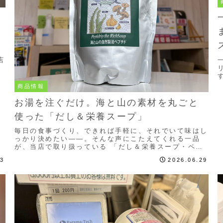
店
商品情報
ス
お湯を注ぐだけ。海と山の素材を丸ごと
使った「だし＆栄養スープ」
毎日の食事づくり、できれば手軽に、それでいて味はし
っかり決めたい——。そんな声にこたえてくれる一品
が、当店で取り扱っている 「だし＆栄養スープ・ペプ
チド」 です。お湯を注ぐだけで本格的な出汁が楽しめ
03
2026.06.29
る...