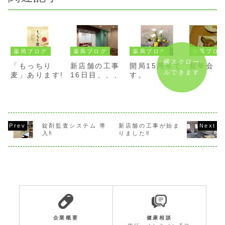
薬局ブログ
薬局ブログ
薬局ブログ
薬局ブロ
横スクロー
「もっちり
新店舗の工事
開局15周年で
新年会
ルできます
麦」あります!
16日目、、、
す。
錠剤監査システム 導
新店舗の工事が始ま
入‼️
りました‼️
企業概要
健康相談