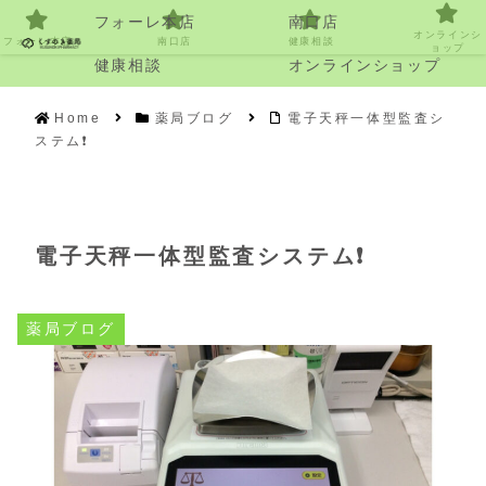
フォーレ本店
南口店
オンラインシ
フォーレ本店
南口店
健康相談
ョップ
健康相談
オンラインショップ
Home
薬局ブログ
電子天秤一体型監査シ
ステム❗️
電子天秤一体型監査システム❗️
薬局ブログ