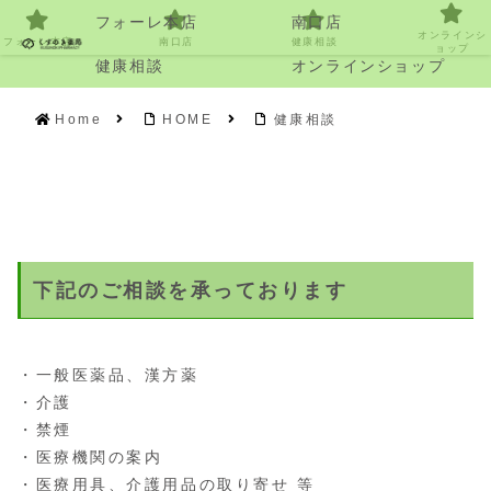
フォーレ本店
南口店
オンラインシ
フォーレ本店
南口店
健康相談
ョップ
健康相談
オンラインショップ
Home
HOME
健康相談
下記のご相談を承っております
・一般医薬品、漢方薬
・介護
・禁煙
・医療機関の案内
・医療用具、介護用品の取り寄せ 等