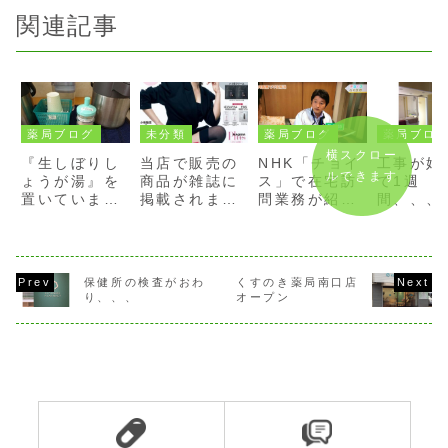
関連記事
薬局ブログ
未分類
薬局ブログ
薬局ブロ
横スクロー
『生しぼりし
当店で販売の
NHK「チョイ
工事が始
ルできます
ょうが湯』を
商品が雑誌に
ス」で在宅訪
て1週
置いていま
掲載されまし
問業務が紹介
間、、、
す。！！
た！
されました。
保健所の検査がおわ
くすのき薬局南口店
り、、、
オープン