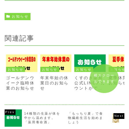
お知らせ
関連記事
お知らせ
お知らせ
お知らせ
お知らせ
横スクロー
ゴールデンウ
年末年始の休
くすのき薬局
夏季休業
ルできます
イーク臨時休
業日のお知ら
公式LINEアカ
お知らせ
業のお知らせ
せ
ウントができ
ました♪
14種類の生薬が体を
「もっちり麦」で食
中から温めます。
物繊維生活を始めま
「薬用養命酒」
しょう